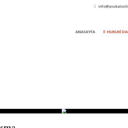
info@avukatonl
ANASAYFA
HUKUKI DA
ışma