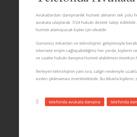
Avukatlardan danışmanlık hizmeti almanın tek yolu h
avukata ulaşılarak 7/24 hukuki destek talep edilebi
hizmeti alamayacak kişiler için idealdir.
Günümüz imkanları ve teknolojinin gelişmesiyle berabe
internete erişim sağlayabildiğiniz her yerde, kişileri
ve saatte hukuki danışma hizmeti alabilmesi mümkün ha
İlerleyen teknolojinin yanı sıra, salgın nedeniyle uza
evden çıkılmaması önerilmektedir. Bu itibarla kişileri
telefonda avukata danışma
telefonda da