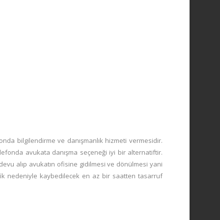
onda bilgilendirme ve danışmanlık hizmeti vermesidir.
lefonda avukata danışma seçeneği iyi bir alternatiftir.
ndevu alıp avukatın ofisine gidilmesi ve dönülmesi yani
ik nedeniyle kaybedilecek en az bir saatten tasarruf