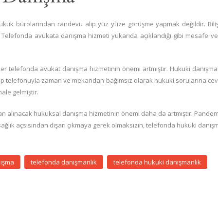
ukuk bürolarından randevu alıp yüz yüze görüşme yapmak değildir. Bilişi
lir. Telefonda avukata danışma hizmeti yukarıda açıklandığı gibi mesafe
r telefonda avukat danışma hizmetinin önemi artmıştır. Hukuki danışmanl
n cep telefonuyla zaman ve mekandan bağımsız olarak hukuki sorularına cev
le gelmiştir.
ktan alınacak hukuksal danışma hizmetinin önemi daha da artmıştır. Pandemin
n, sağlık açsısından dışarı çıkmaya gerek olmaksızın, telefonda hukuki dan
nışma
telefonda danışmanlık
telefonda hukuki danışmanlık