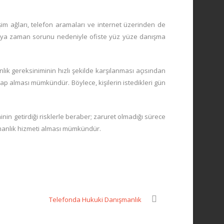
m ağları, telefon aramaları ve internet üzerinden de
 veya zaman sorunu nedeniyle ofiste yüz yüze danışma
ık gereksiniminin hızlı şekilde karşılanması açısından
ap alması mümkündür. Böylece, kişilerin istedikleri gün
in getirdiği risklerle beraber; zaruret olmadığı sürece
ışmanlık hizmeti alması mümkündür.
Telefonda Hukuki Danışmanlık